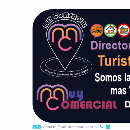
contacto@publirecreate.com.co
: