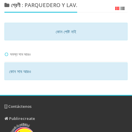
শ্রেণী : PARQUEDERO Y LAV.
কোন পোষ্ট নাই
সমস্ত সাব আরও
কোন সাব আরও
Contáctenos
Publirecreate