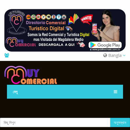
Bangla
মেনু
অনুসন্ধান