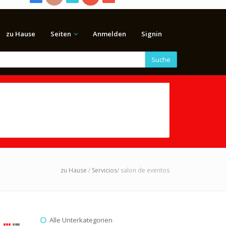
zu Hause
Seiten
Anmelden
Signin
Suche
zu Hause
/
Servicios
/ salon de eventos
Alle Unterkategorien