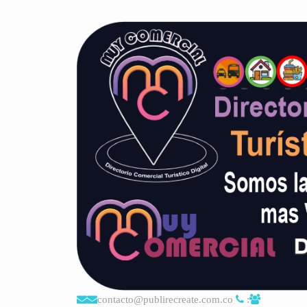
contacto@publirecreate.com.co
: