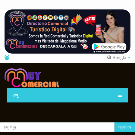
Bangla
মেনু
অনুসন্ধান