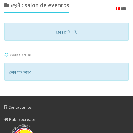
শ্রেণী : salon de eventos
কোন পোষ্ট নাই
সমস্ত সাব আরও
কোন সাব আরও
Contáctenos
Publirecreate