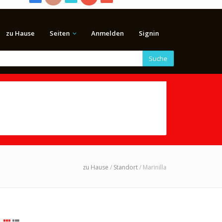
zu Hause
Seiten
Anmelden
Signin
Suche
zu Hause
/
Standort
/ Marinilla