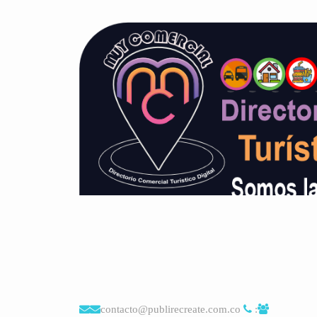
contacto@publirecreate.com.co
: