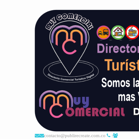
contacto@publirecreate.com.co
: