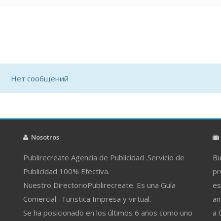
Нет сообщений
Nosotros
Publirecreate Agencia de Publicidad .Servicio de
Bu
Publicidad 100% Efectiva.
pr
Nuestro DirectorioPublirecreate. Es una Guía
es
Comercial -Turistica Impresa y virtual.
an
Se ha posicionado en los últimos 6 años como uno
a 