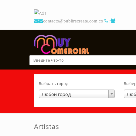
contacto@publirecreate.com.co
:
Выбрать город
Выбер
Любой город
Люб
Artistas