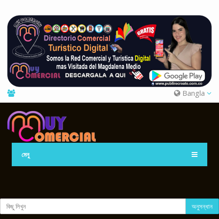
Bangla
মেনু
অনুসন্ধান