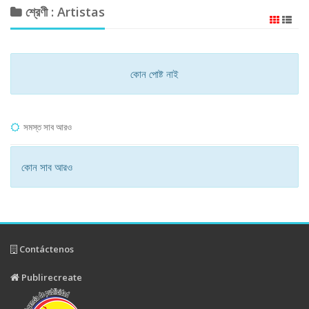
শ্রেণী : Artistas
কোন পোষ্ট নাই
সমস্ত সাব আরও
কোন সাব আরও
Contáctenos
Publirecreate