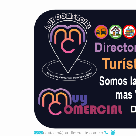
contacto@publirecreate.com.co
: