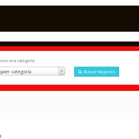
iona una categoría
quier categoría
Buscar Negocios
o