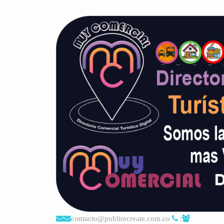
contacto@publirecreate.com.co
: