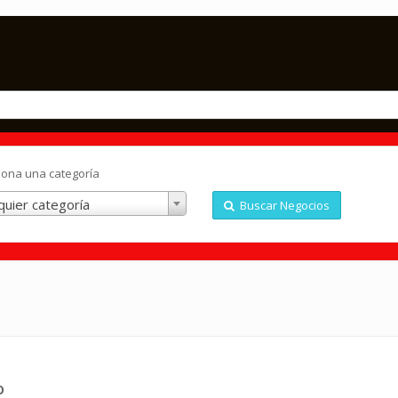
iona una categoría
quier categoría
Buscar Negocios
o