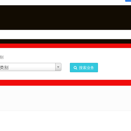
别
类别
搜索业务