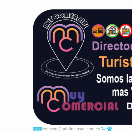
contacto@publirecreate.com.co
: