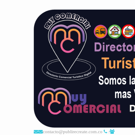
contacto@publirecreate.com.co
: