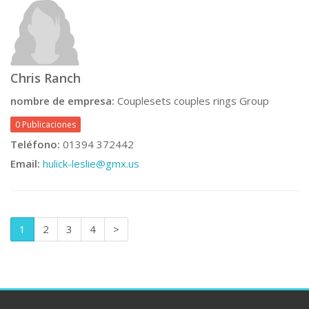
Chris Ranch
nombre de empresa:
Couplesets couples rings Group
0 Publicaciones
Teléfono:
01394 372442
Email:
hulick-leslie@gmx.us
1
2
3
4
>