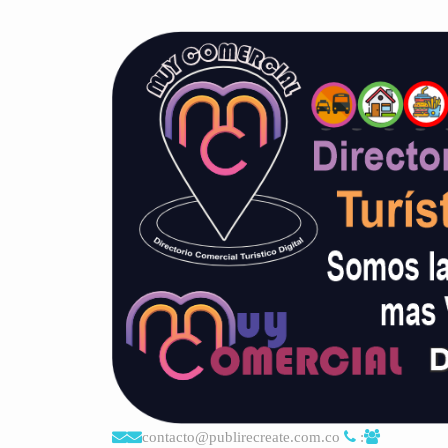
contacto@publirecreate.com.co
: