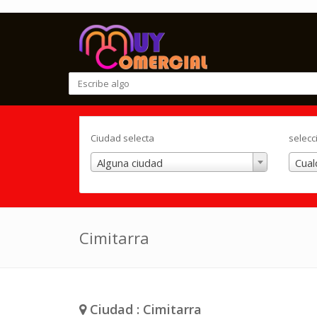
Ciudad selecta
selecc
Alguna ciudad
Cual
Cimitarra
Ciudad : Cimitarra