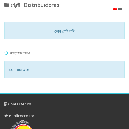
শ্রেণী : Distribuidoras
কোন পোষ্ট নাই
সমস্ত সাব আরও
কোন সাব আরও
Contáctenos
Publirecreate