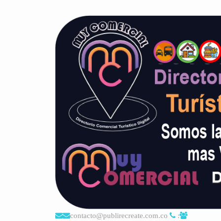
contacto@publirecreate.com.co
: