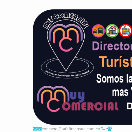
contacto@publirecreate.com.co
: