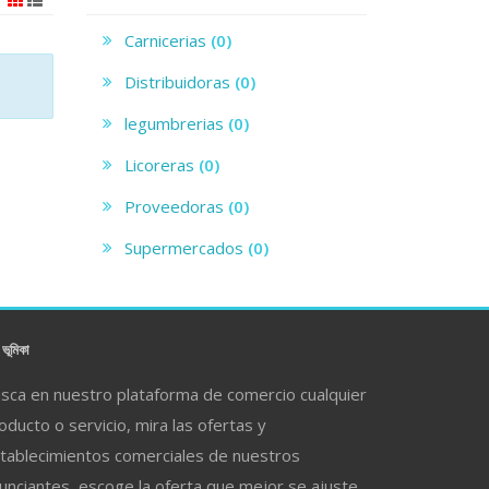
Carnicerias
(0)
Distribuidoras
(0)
legumbrerias
(0)
Licoreras
(0)
Proveedoras
(0)
Supermercados
(0)
ভূমিকা
sca en nuestro plataforma de comercio cualquier
oducto o servicio, mira las ofertas y
tablecimientos comerciales de nuestros
unciantes, escoge la oferta que mejor se ajuste