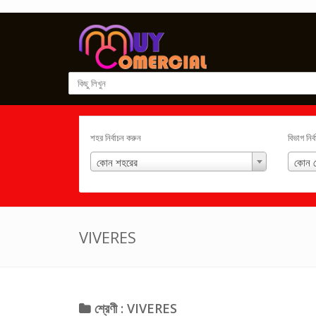
শহর নির্বাচন করুন
বিভাগ নির
কোন শহরের
কোন শ
VIVERES
শ্রেণী : VIVERES