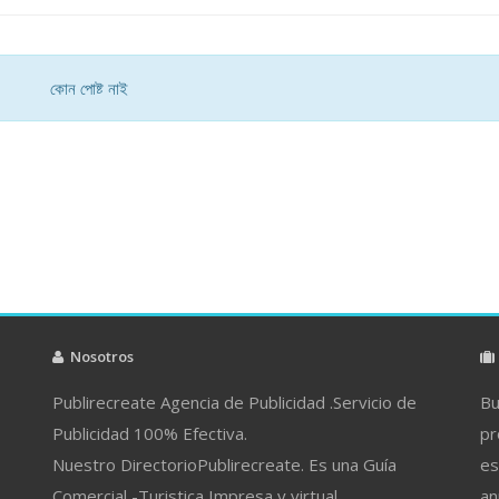
কোন পোষ্ট নাই
Nosotros
Publirecreate Agencia de Publicidad .Servicio de
Bu
Publicidad 100% Efectiva.
pr
Nuestro DirectorioPublirecreate. Es una Guía
es
Comercial -Turistica Impresa y virtual.
an