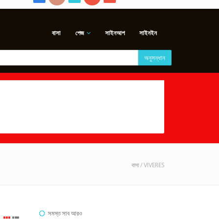
বাসা
পেজ
সাইনআপ
সাইনইন
অনুসন্ধান
বাসা
/ VIVERES
সমস্ত সাব আরও