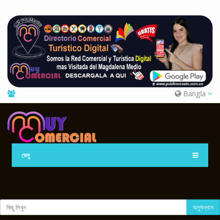
Bangla
মেনু
অনুসন্ধান