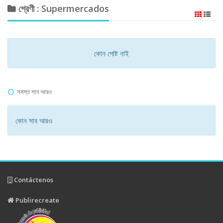
শ্রেণী : Supermercados
কোন পোষ্ট নাই
সমস্ত সাব আরও
কোন সাব আরও
Contáctenos
Publirecreate