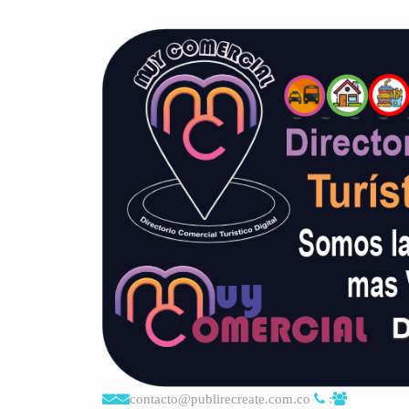
contacto@publirecreate.com.co
: