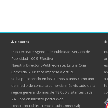
Nosotros
Publirecreate Agencia de Publicidad .Servicio de
Bu
Publicidad 100% Efectiva.
pr
Nuestro DirectorioPublirecreate. Es una Guía
es
Comercial -Turistica Impresa y virtual.
an
Se ha posicionado en los últimos 6 años como uno
a 
del medio de consulta comercial más visitado de la
te
región generando mas de 18.000 visitantes cada
co
24 Hora en nuestro portal Web.
Directorio Publirecreate ( Guía Comercial)