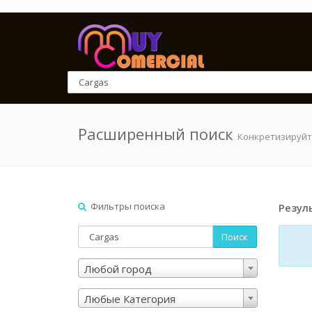
Расширенный поиск
Конкретизируйт
Фильтры поиска
Резул
Поиск
Любой город
Любые Категория