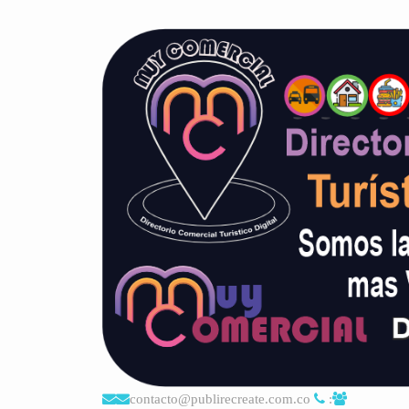
contacto@publirecreate.com.co
: