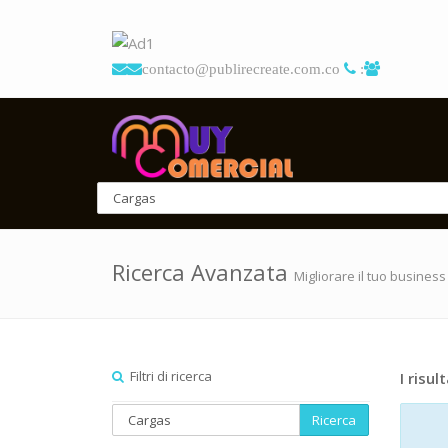
contacto@publirecreate.com.co
:
Ricerca Avanzata
Migliorare il tuo business
Filtri di ricerca
I risult
Ricerca