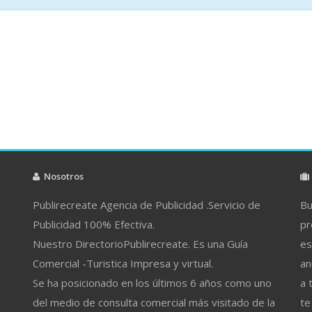
Nosotros
Publirecreate Agencia de Publicidad .Servicio de
Bu
Publicidad 100% Efectiva.
pr
Nuestro DirectorioPublirecreate. Es una Guía
es
Comercial -Turistica Impresa y virtual.
an
Se ha posicionado en los últimos 6 años como uno
a 
del medio de consulta comercial más visitado de la
te