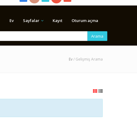
Ev
Sayfalar
Kayıt
Oturum açma
Arama
Ev
/ Gelişmiş Arama