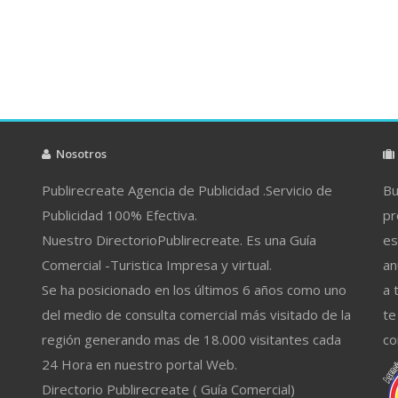
Nosotros
Publirecreate Agencia de Publicidad .Servicio de
Bu
Publicidad 100% Efectiva.
pr
Nuestro DirectorioPublirecreate. Es una Guía
es
Comercial -Turistica Impresa y virtual.
an
Se ha posicionado en los últimos 6 años como uno
a 
del medio de consulta comercial más visitado de la
te
región generando mas de 18.000 visitantes cada
co
24 Hora en nuestro portal Web.
Directorio Publirecreate ( Guía Comercial)