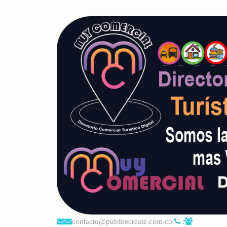
contacto@publirecreate.com.co
: