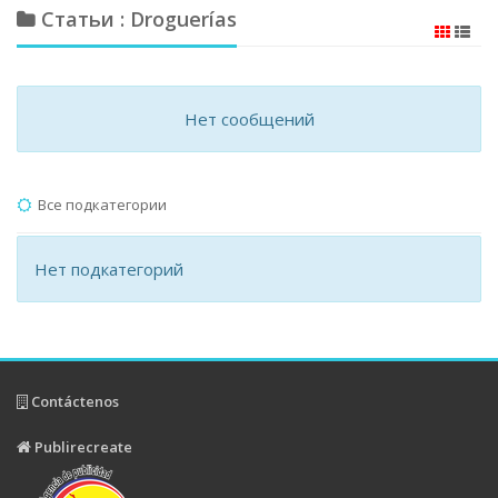
Статьи : Droguerías
Нет сообщений
Все подкатегории
Нет подкатегорий
Contáctenos
Publirecreate