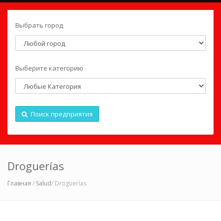
Выбрать город
Выберите категорию
Поиск предприятия
Droguerías
Главная
/
Salud
/ Droguerías