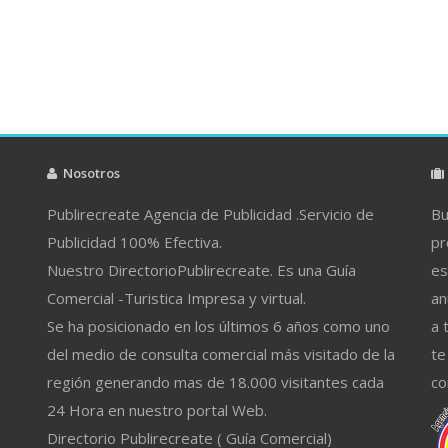
Nosotros
Publirecreate Agencia de Publicidad .Servicio de
Bu
Publicidad 100% Efectiva.
pr
Nuestro DirectorioPublirecreate. Es una Guía
es
Comercial -Turistica Impresa y virtual.
an
Se ha posicionado en los últimos 6 años como uno
a 
del medio de consulta comercial más visitado de la
te
región generando mas de 18.000 visitantes cada
co
24 Hora en nuestro portal Web.
Directorio Publirecreate ( Guía Comercial)