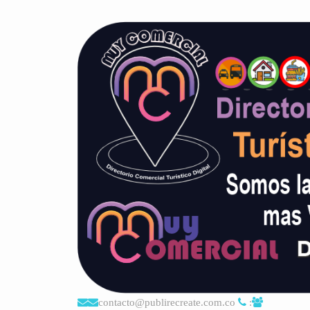
contacto@publirecreate.com.co
: