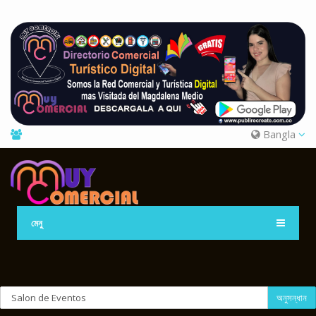
Bangla
মেনু
অনুসন্ধান