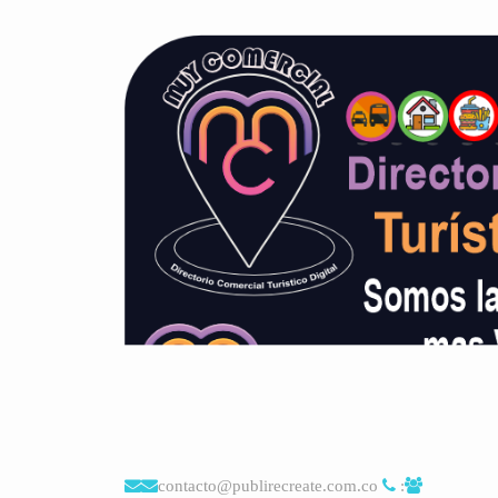
contacto@publirecreate.com.co
: