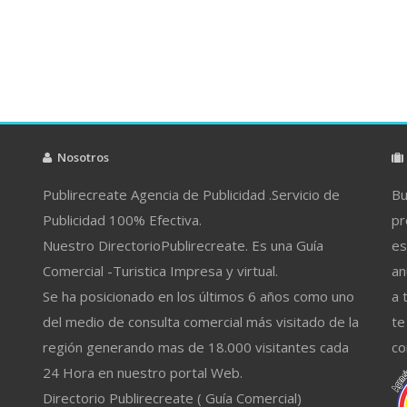
Nosotros
Publirecreate Agencia de Publicidad .Servicio de
Bu
Publicidad 100% Efectiva.
pr
Nuestro DirectorioPublirecreate. Es una Guía
es
Comercial -Turistica Impresa y virtual.
an
Se ha posicionado en los últimos 6 años como uno
a 
del medio de consulta comercial más visitado de la
te
región generando mas de 18.000 visitantes cada
co
24 Hora en nuestro portal Web.
Directorio Publirecreate ( Guía Comercial)