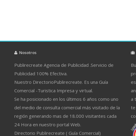
Nosotros
Publirecreate Agencia de Publicidad .Servicio de
Bu
Publicidad 100% Efectiva.
pr
Nuestro DirectorioPublirecreate. Es una Guía
es
Comercial -Turistica Impresa y virtual.
an
Se ha posicionado en los últimos 6 años como uno
a 
del medio de consulta comercial más visitado de la
te
región generando mas de 18.000 visitantes cada
co
24 Hora en nuestro portal Web.
Directorio Publirecreate ( Guía Comercial)