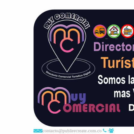
contacto@publirecreate.com.co
: