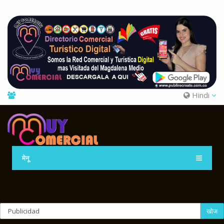
Hindi
मेनू
खोज