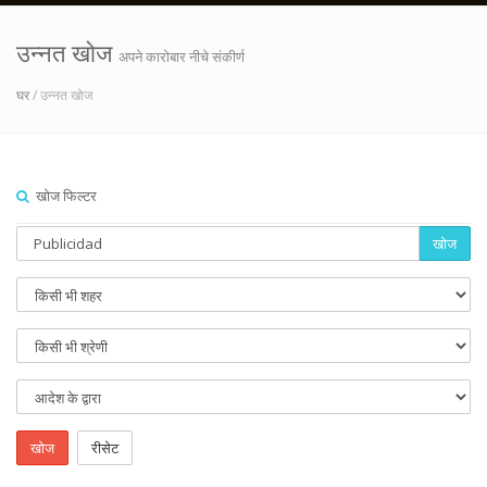
उन्नत खोज
अपने कारोबार नीचे संकीर्ण
घर
/ उन्नत खोज
खोज फिल्टर
खोज
खोज
रीसेट