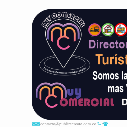
contacto@publirecreate.com.co
: