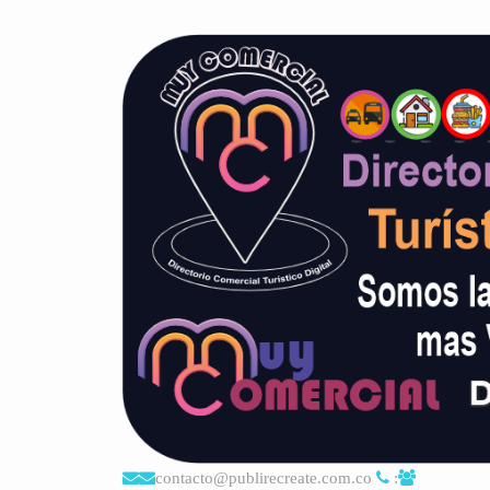
contacto@publirecreate.com.co
: