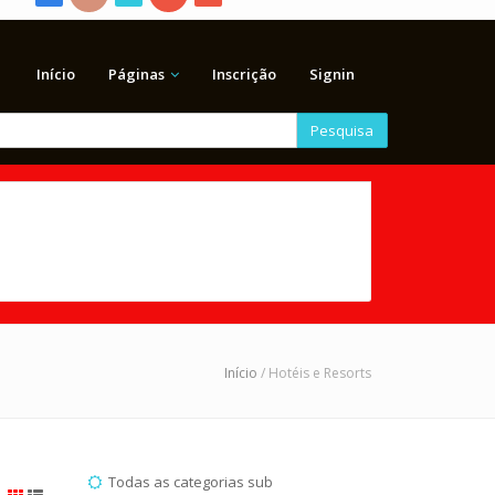
Início
Páginas
Inscrição
Signin
Pesquisa
Início
/ Hotéis e Resorts
Todas as categorias sub