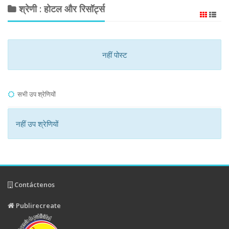
श्रेणी : होटल और रिसॉर्ट्स
नहीं पोस्ट
सभी उप श्रेणियों
नहीं उप श्रेणियों
Contáctenos
Publirecreate