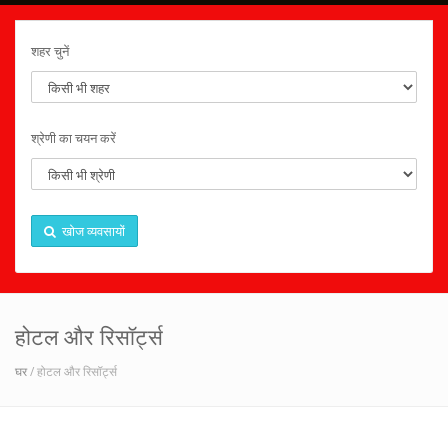
शहर चुनें
श्रेणी का चयन करें
खोज व्यवसायों
होटल और रिसॉर्ट्स
घर
/ होटल और रिसॉर्ट्स