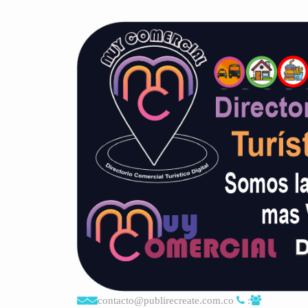
contacto@publirecreate.com.co
: