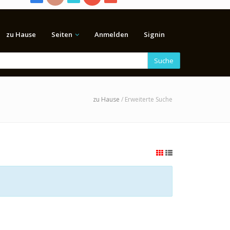
zu Hause
Seiten
Anmelden
Signin
Suche
zu Hause
/ Erweiterte Suche