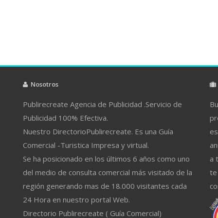
Nosotros
Publirecreate Agencia de Publicidad .Servicio de
Bu
Publicidad 100% Efectiva.
pr
Nuestro DirectorioPublirecreate. Es una Guía
es
Comercial -Turistica Impresa y virtual.
an
Se ha posicionado en los últimos 6 años como uno
a 
del medio de consulta comercial más visitado de la
te
región generando mas de 18.000 visitantes cada
co
24 Hora en nuestro portal Web.
Directorio Publirecreate ( Guía Comercial)