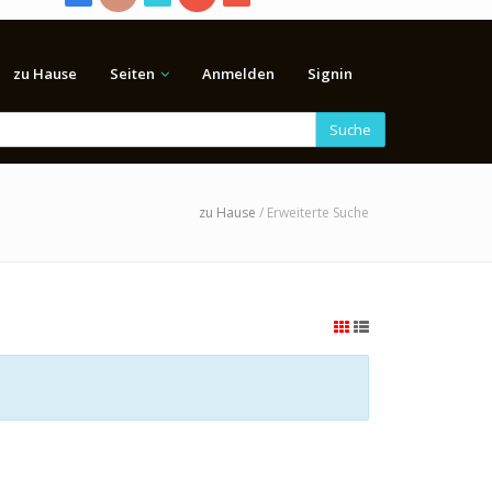
zu Hause
Seiten
Anmelden
Signin
Suche
zu Hause
/ Erweiterte Suche