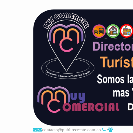
contacto@publirecreate.com.co
: