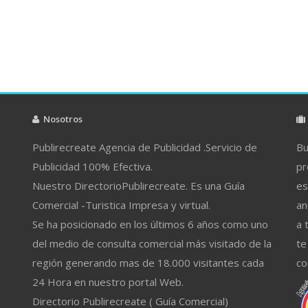
Nosotros
Publirecreate Agencia de Publicidad .Servicio de
Bu
Publicidad 100% Efectiva.
pr
Nuestro DirectorioPublirecreate. Es una Guía
es
Comercial -Turistica Impresa y virtual.
an
Se ha posicionado en los últimos 6 años como uno
a 
del medio de consulta comercial más visitado de la
te
región generando mas de 18.000 visitantes cada
co
24 Hora en nuestro portal Web.
Directorio Publirecreate ( Guía Comercial)