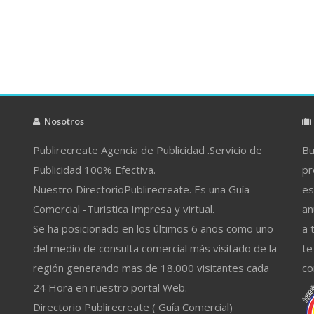
Nosotros
Publirecreate Agencia de Publicidad .Servicio de
Bu
Publicidad 100% Efectiva.
pr
Nuestro DirectorioPublirecreate. Es una Guía
es
Comercial -Turistica Impresa y virtual.
an
Se ha posicionado en los últimos 6 años como uno
a 
del medio de consulta comercial más visitado de la
te
región generando mas de 18.000 visitantes cada
co
24 Hora en nuestro portal Web.
Directorio Publirecreate ( Guía Comercial)