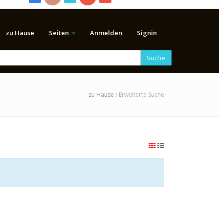
zu Hause
Seiten
Anmelden
Signin
Suche
zu Hause
/ Erweiterte Suche