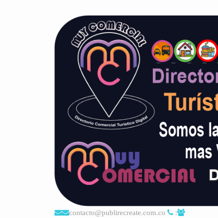
contacto@publirecreate.com.co
: