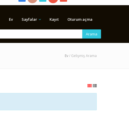
Ev
Sayfalar
Kayıt
Oturum açma
Arama
Ev
/ Gelişmiş Arama