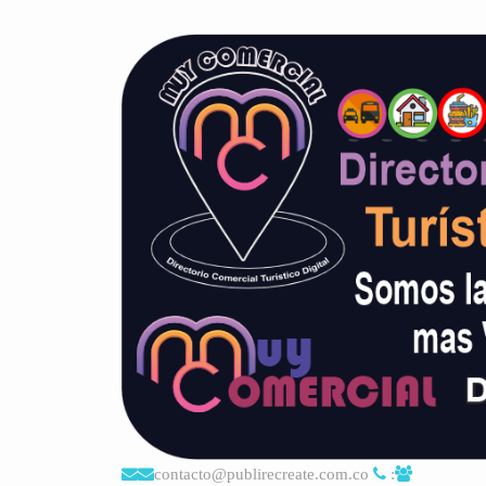
contacto@publirecreate.com.co
: