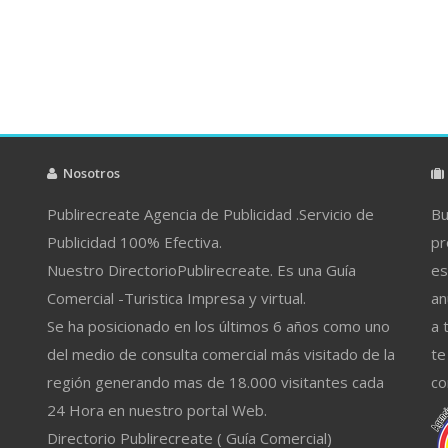
Nosotros
Publirecreate Agencia de Publicidad .Servicio de
Bu
Publicidad 100% Efectiva.
pr
Nuestro DirectorioPublirecreate. Es una Guía
es
Comercial -Turistica Impresa y virtual.
an
Se ha posicionado en los últimos 6 años como uno
a 
del medio de consulta comercial más visitado de la
te
región generando mas de 18.000 visitantes cada
co
24 Hora en nuestro portal Web.
Directorio Publirecreate ( Guía Comercial)