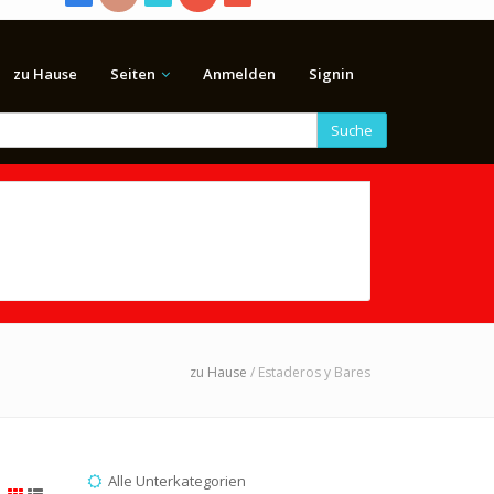
zu Hause
Seiten
Anmelden
Signin
Suche
zu Hause
/ Estaderos y Bares
Alle Unterkategorien