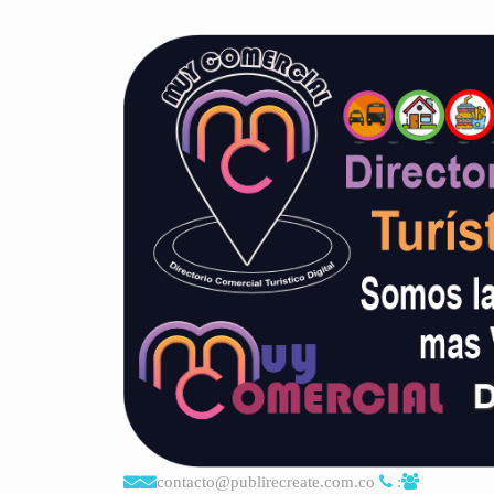
contacto@publirecreate.com.co
: