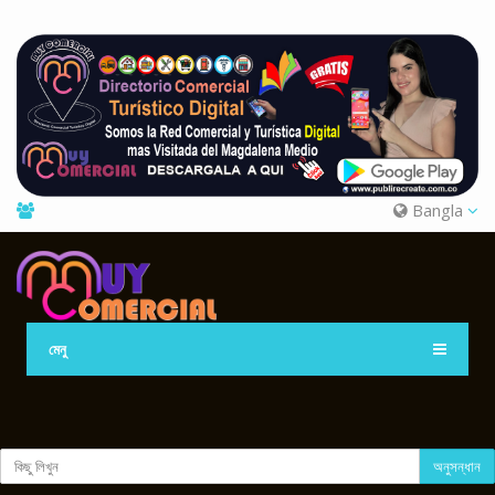
Bangla
মেনু
অনুসন্ধান