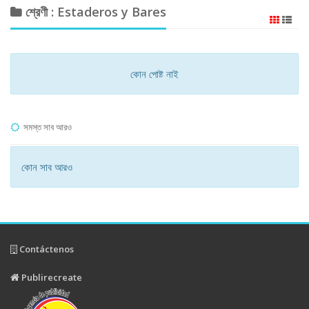
শ্রেণী : Estaderos y Bares
কোন পোষ্ট নাই
সমস্ত সাব আরও
কোন সাব আরও
Contáctenos
Publirecreate