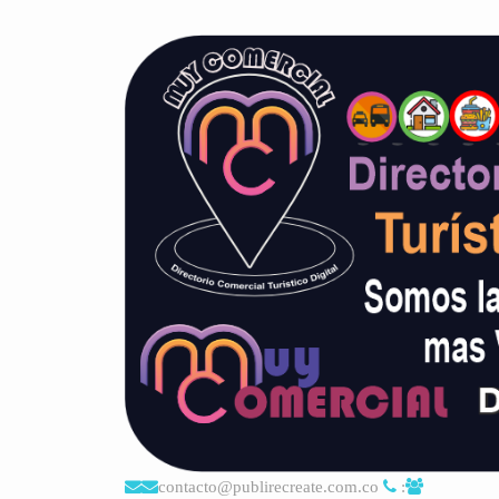
contacto@publirecreate.com.co
: