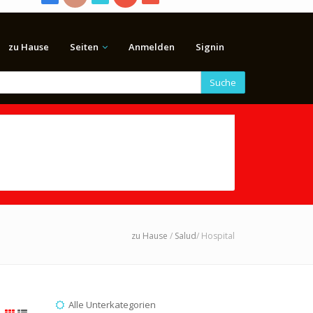
zu Hause
Seiten
Anmelden
Signin
Suche
zu Hause
/
Salud
/ Hospital
Alle Unterkategorien