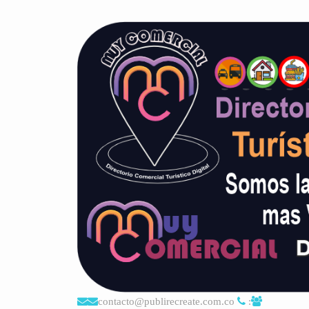
contacto@publirecreate.com.co
: