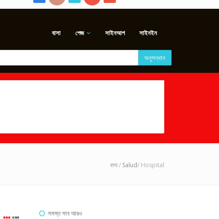
বাসা
পেজ
সাইনআপ
সাইনইন
অনুসন্ধান
বাসা
/
Salud
/ Hospital
সমস্ত সাব আরও