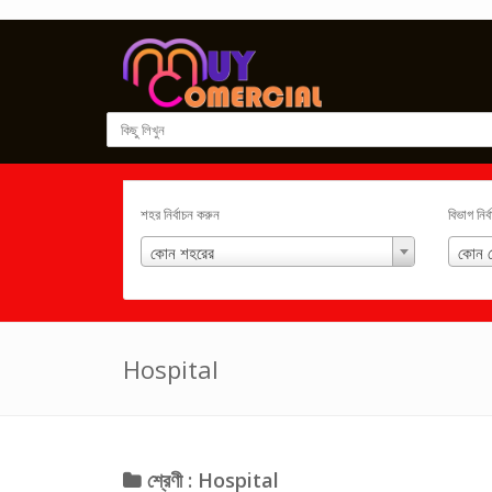
শহর নির্বাচন করুন
বিভাগ নির
কোন শহরের
কোন শ
Hospital
শ্রেণী : Hospital