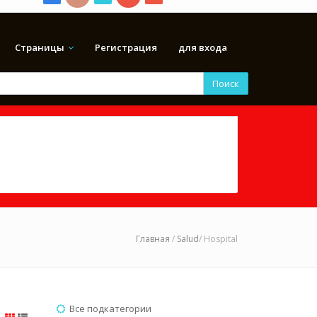
Страницы
Регистрация
для входа
Поиск
Главная
/
Salud
/ Hospital
Все подкатегории