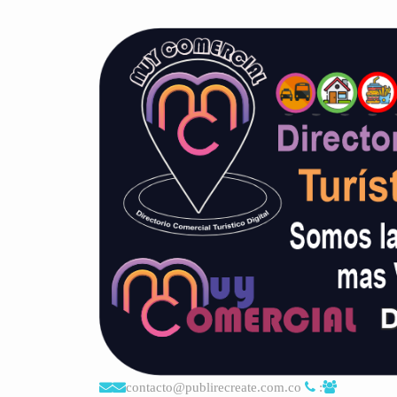
contacto@publirecreate.com.co
: