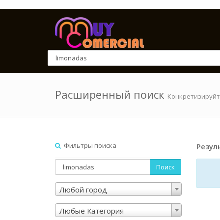
Расширенный поиск
Конкретизируйт
Фильтры поиска
Резул
Поиск
Любой город
Любые Категория