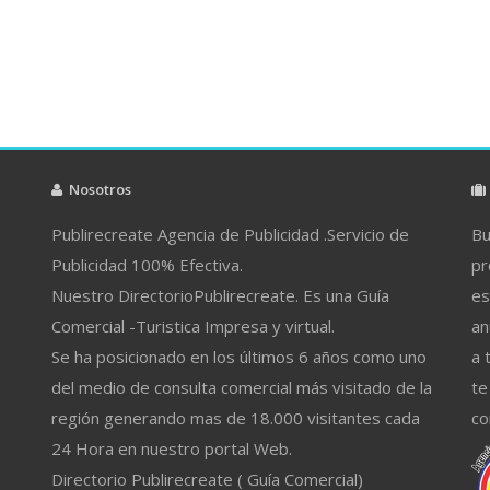
Nosotros
Publirecreate Agencia de Publicidad .Servicio de
Bu
Publicidad 100% Efectiva.
pr
Nuestro DirectorioPublirecreate. Es una Guía
es
Comercial -Turistica Impresa y virtual.
an
Se ha posicionado en los últimos 6 años como uno
a 
del medio de consulta comercial más visitado de la
te
región generando mas de 18.000 visitantes cada
co
24 Hora en nuestro portal Web.
Directorio Publirecreate ( Guía Comercial)