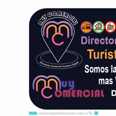
contacto@publirecreate.com.co
: