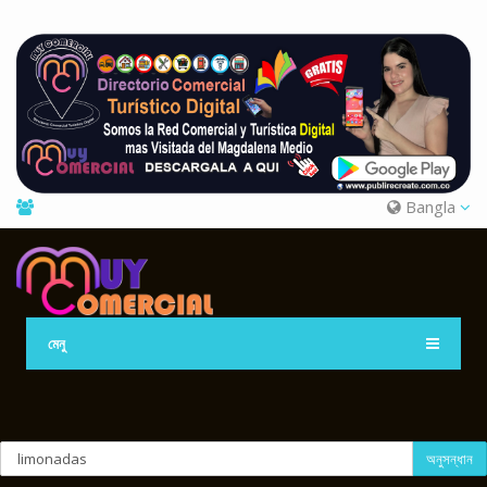
Bangla
মেনু
অনুসন্ধান