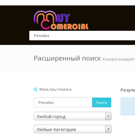
Расширенный поиск
Конкретизируйт
Фильтры поиска
Резул
Поиск
Любой город
Любые Категория