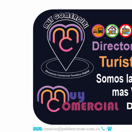
contacto@publirecreate.com.co
: