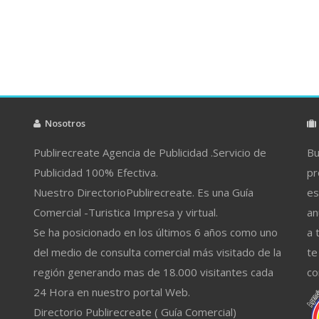
Nosotros
Publirecreate Agencia de Publicidad .Servicio de
Bu
Publicidad 100% Efectiva.
pr
Nuestro DirectorioPublirecreate. Es una Guía
es
Comercial -Turistica Impresa y virtual.
an
Se ha posicionado en los últimos 6 años como uno
a 
del medio de consulta comercial más visitado de la
te
región generando mas de 18.000 visitantes cada
co
24 Hora en nuestro portal Web.
Directorio Publirecreate ( Guía Comercial)