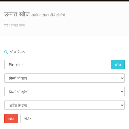
उन्नत खोज
अपने कारोबार नीचे संकीर्ण
घर
/ उन्नत खोज
खोज फिल्टर
खोज
खोज
रीसेट