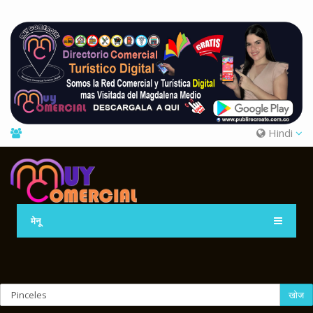
Hindi
मेनू
खोज