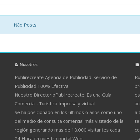
Não Posts
Nosotros
Publirecreate Agencia de Publicidad .Servicio de
Bu
Publicidad 100% Efectiva.
pr
Nuestro DirectorioPublirecreate. Es una Guía
es
Comercial -Turistica Impresa y virtual.
an
Se ha posicionado en los últimos 6 años como uno
a 
del medio de consulta comercial más visitado de la
te
región generando mas de 18.000 visitantes cada
co
24 Hora en nuestro portal Web.