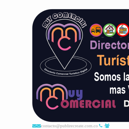
contacto@publirecreate.com.co
: