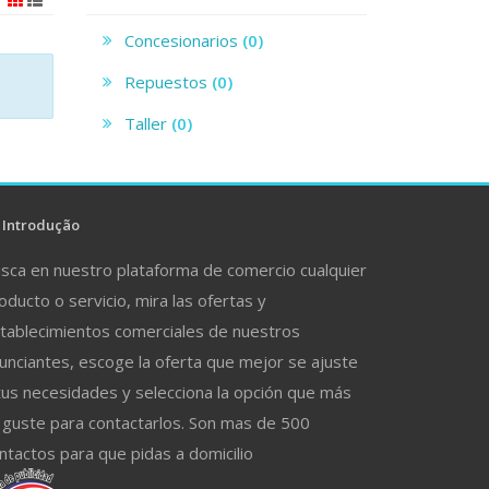
Concesionarios
(0)
Repuestos
(0)
Taller
(0)
Introdução
sca en nuestro plataforma de comercio cualquier
oducto o servicio, mira las ofertas y
tablecimientos comerciales de nuestros
unciantes, escoge la oferta que mejor se ajuste
tus necesidades y selecciona la opción que más
 guste para contactarlos. Son mas de 500
ntactos para que pidas a domicilio