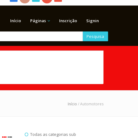
Início
Páginas
Inscrição
Signin
Pesquisa
Início
/ Automotores
Todas as categorias sub