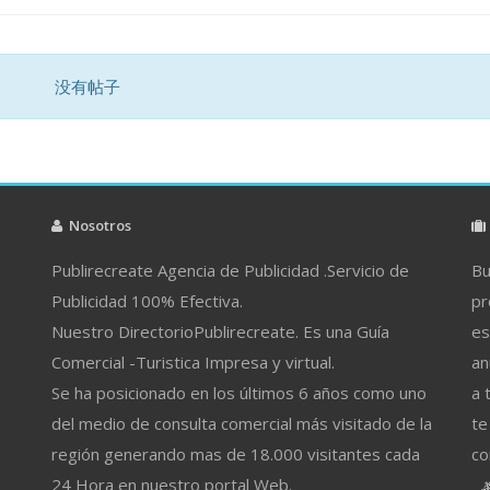
没有帖子
Nosotros
Publirecreate Agencia de Publicidad .Servicio de
Bu
Publicidad 100% Efectiva.
pr
Nuestro DirectorioPublirecreate. Es una Guía
es
Comercial -Turistica Impresa y virtual.
an
Se ha posicionado en los últimos 6 años como uno
a 
del medio de consulta comercial más visitado de la
te
región generando mas de 18.000 visitantes cada
co
24 Hora en nuestro portal Web.