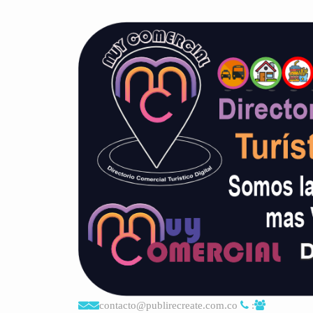
contacto@publirecreate.com.co
: