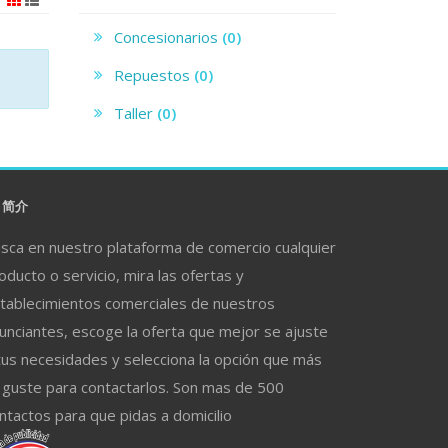
Concesionarios
(0)
Repuestos
(0)
Taller
(0)
简介
sca en nuestro plataforma de comercio cualquier
oducto o servicio, mira las ofertas y
tablecimientos comerciales de nuestros
unciantes, escoge la oferta que mejor se ajuste
tus necesidades y selecciona la opción que más
 guste para contactarlos. Son mas de 500
ntactos para que pidas a domicilio