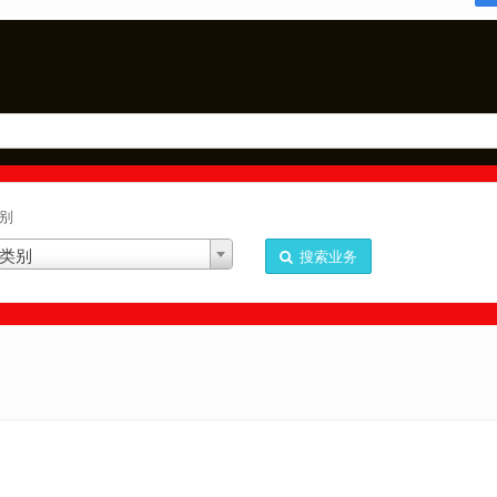
别
类别
搜索业务