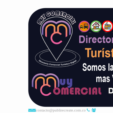
contacto@publirecreate.com.co
: