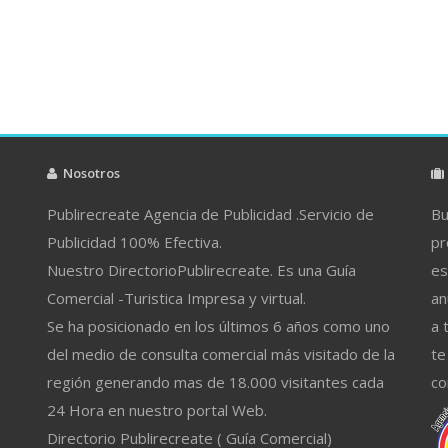
Nosotros
Publirecreate Agencia de Publicidad .Servicio de
Bu
Publicidad 100% Efectiva.
pr
Nuestro DirectorioPublirecreate. Es una Guía
es
Comercial -Turistica Impresa y virtual.
an
Se ha posicionado en los últimos 6 años como uno
a 
del medio de consulta comercial más visitado de la
te
región generando mas de 18.000 visitantes cada
co
24 Hora en nuestro portal Web.
Directorio Publirecreate ( Guía Comercial)