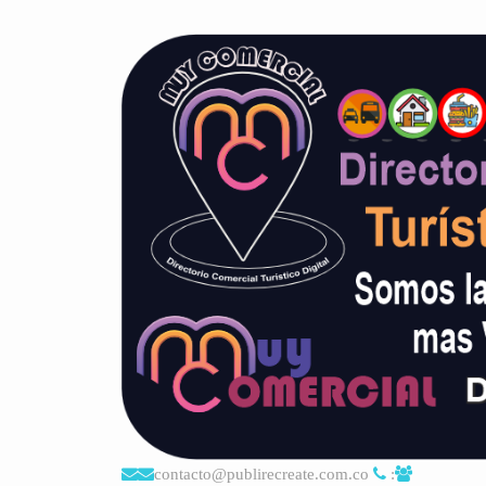
contacto@publirecreate.com.co
: