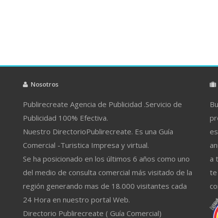
Nosotros
Publirecreate Agencia de Publicidad .Servicio de
Bu
Publicidad 100% Efectiva.
pr
Nuestro DirectorioPublirecreate. Es una Guía
es
Comercial -Turistica Impresa y virtual.
an
Se ha posicionado en los últimos 6 años como uno
a 
del medio de consulta comercial más visitado de la
te
región generando mas de 18.000 visitantes cada
co
24 Hora en nuestro portal Web.
Directorio Publirecreate ( Guía Comercial)