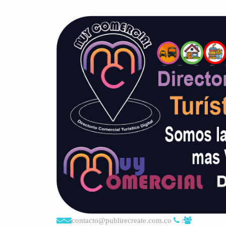
contacto@publirecreate.com.co
: