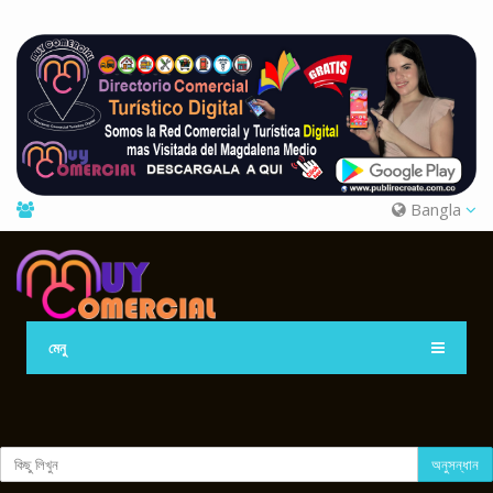
Bangla
মেনু
অনুসন্ধান