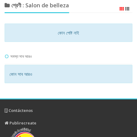
শ্রেণী : Salon de belleza
কোন পোষ্ট নাই
সমস্ত সাব আরও
কোন সাব আরও
Contáctenos
Publirecreate